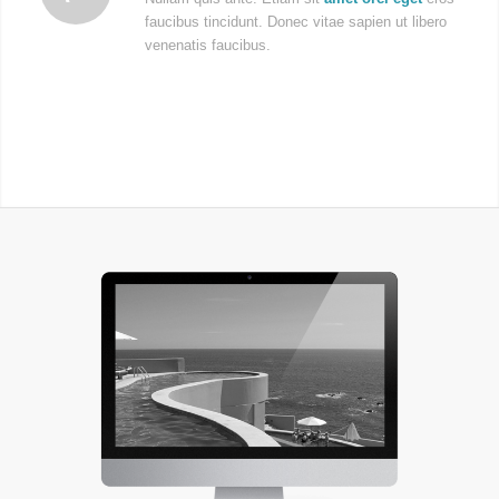
faucibus tincidunt. Donec vitae sapien ut libero
venenatis faucibus.